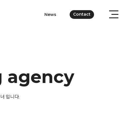
Contact
News
g agency
너 입니다.